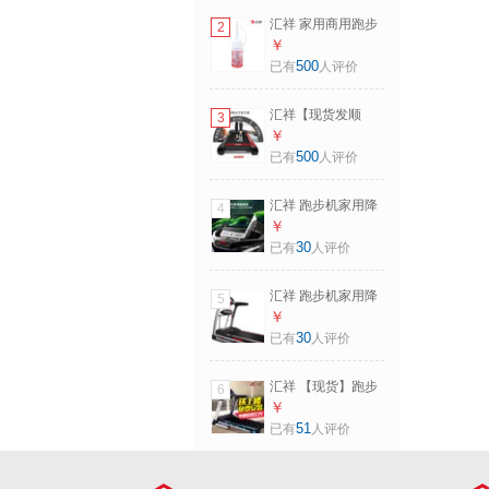
汇祥 家用商用跑步
2
机油润滑油硅油 红
￥
色
500
已有
人评价
汇祥【现货发顺
3
丰】跑步机家用智
￥
能健身器材运动器
500
已有
人评价
材R11 蓝屏单功能/
计步功能/心率检测
汇祥 跑步机家用降
4
噪折叠健身器材爱
￥
心5 10吋彩屏
30
已有
人评价
汇祥 跑步机家用降
5
噪折叠健身器材爱
￥
心5 LCD蓝屏按摩
30
已有
人评价
头
汇祥 【现货】跑步
6
机家用健身器械电
￥
动单功能可折叠爱
51
已有
人评价
心8 10吋彩色触控
电容屏+WIFI/爱心8