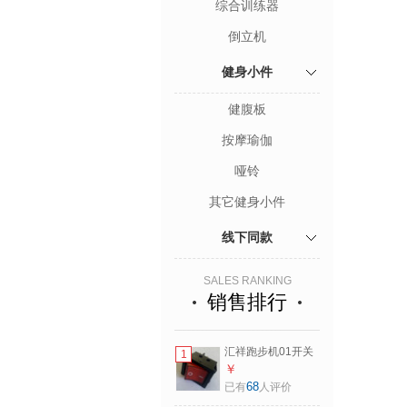
综合训练器
倒立机
健身小件
健腹板
按摩瑜伽
哑铃
其它健身小件
线下同款
SALES RANKING
销售排行
汇祥跑步机01开关
1
红色 10kg
￥
68
已有
人评价