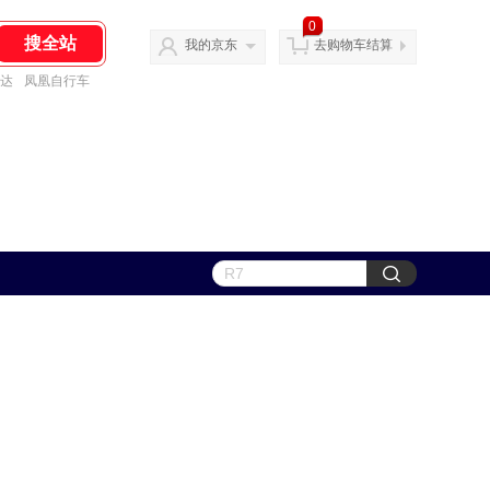
0
我的京东
去购物车结算
达
凤凰自行车