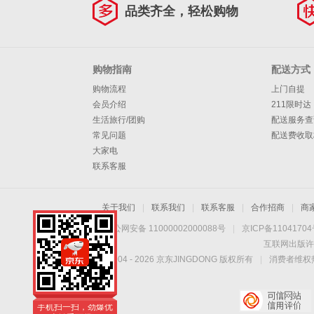
品类齐全，轻松购物
购物指南
配送方式
购物流程
上门自提
会员介绍
211限时达
生活旅行/团购
配送服务查
常见问题
配送费收取
大家电
联系客服
关于我们
|
联系我们
|
联系客服
|
合作招商
|
商
京公网安备 11000002000088号
|
京ICP备1104170
互联网出版许
Copyright © 2004 -
2026
京东JINGDONG 版权所有
|
消费者维权热
手机扫一扫，劲爆优
惠触手可得！
手机扫一扫，劲爆优