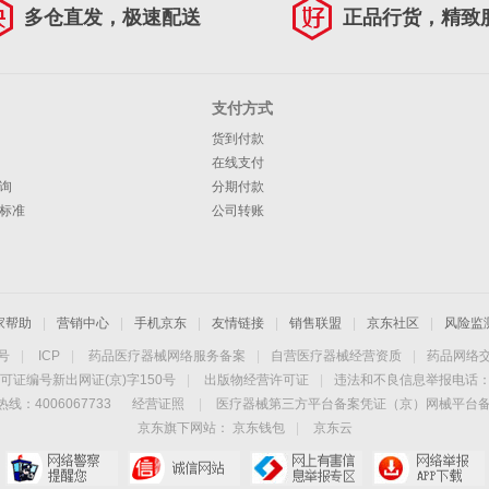
多仓直发，极速配送
正品行货，精致
支付方式
货到付款
在线支付
询
分期付款
标准
公司转账
家帮助
|
营销中心
|
手机京东
|
友情链接
|
销售联盟
|
京东社区
|
风险监
4号
|
ICP
|
药品医疗器械网络服务备案
|
自营医疗器械经营资质
|
药品网络
可证编号新出网证(京)字150号
|
出版物经营许可证
|
违法和不良信息举报电话：40
线：4006067733
经营证照
|
医疗器械第三方平台备案凭证（京）网械平台备字（
京东旗下网站：
京东钱包
|
京东云