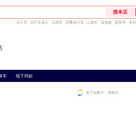
自行车
自行车成人
山地车
折叠自行车
公路车
喜德盛
捷安特
美利
店
身车
线下同款
努力加载中，请稍后...