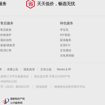
服务
天天低价，畅选无忧
售后服务
特色服务
售后政策
夺宝岛
价格保护
DIY装机
退款说明
延保服务
返修/退换货
京东E卡
取消订单
京东通信
京鱼座智能
测
|
质量公告
|
隐私政策
|
京东公益
|
Media & IR
交易第三方平台备案凭证
|
新出发京零 字第大120007号
06561155
2023）第00013号
|
营业执照
|
增值电信业务经营许可证